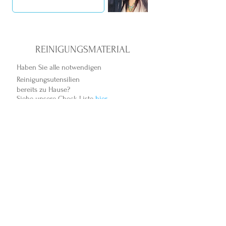
REINIGUNGSMATERIAL
Haben Sie alle notwendigen
Reinigungsutensilien
bereits zu Hause?
Siehe unsere Check-Liste
hier.
Gerne können Sie auch in
unserem
ONLINE-SHOP
umweltfreundliche Reinigungsmittel kaufen!
Auf Wunsch stellen wir Ihnen auch gerne
ein auf Sie zugeschnittenes Reinigungsset
zusammen.