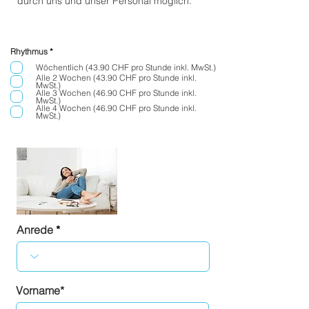
durch uns und unser Personal möglich.
P
Rhythmus
*
f
l
Wöchentlich (43.90 CHF pro Stunde inkl. MwSt.)
i
Alle 2 Wochen (43.90 CHF pro Stunde inkl.
c
MwSt.)
h
Alle 3 Wochen (46.90 CHF pro Stunde inkl.
t
MwSt.)
f
Alle 4 Wochen (46.90 CHF pro Stunde inkl.
e
MwSt.)
l
d
Anrede
Vorname*