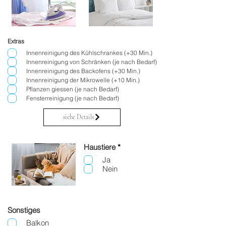
Extras
Innenreinigung des Kühlschrankes (+30 Min.)
Innenreinigung von Schränken (je nach Bedarf)
Innenreinigung des Backofens (+30 Min.)
Innenreinigung der Mikrowelle (+10 Min.)
Pflanzen giessen (je nach Bedarf)
Fensterreinigung (je nach Bedarf)
siehe Details
P
Haustiere
*
f
Ja
l
Nein
i
c
h
t
f
e
Sonstiges
l
d
Balkon