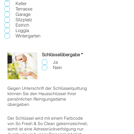
Keller
Terrasse
Garage
Sitzplatz
Estrich
Loggia
Wintergarten
P
Schlüsselübergabe
*
f
Ja
l
Nein
i
c
h
t
f
Gegen Unterschrift der Schlüsselquittung
e
können Sie den Hausschlüssel Ihrer
l
persönlichen Reinigungsdame
d
übergeben.
Der Schlüssel wird mit einem Farbcode
von So Fresh & So Clean gekennzeichnet,
somit ist eine Adressrückverfolgung nur