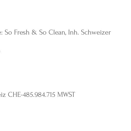
 So Fresh & So Clean, Inh. Schweizer
h
eiz C
HE-485.984.715
MWST