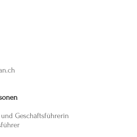
an.ch
rsonen
n und Geschäftsführerin
führer